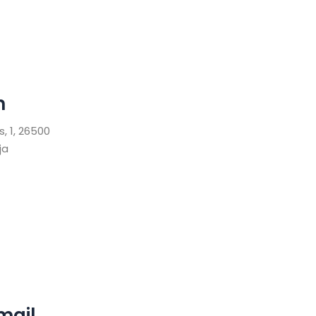
n
s, 1, 26500
ja
mail